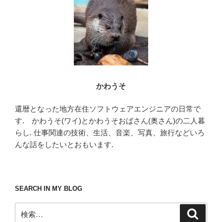
o
k
かわうそ
還暦となった地方在住ソフトウェアエンジニアの日常で
す. かわうそ(ワイ)とかわうそおばさん(奥さん)の二人暮
らし. 仕事関連の技術、生活、音楽、写真、旅行などいろ
んな話をしたいとおもいます.
SEARCH IN MY BLOG
検
検
索
索: