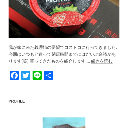
我が家に来た義理姉の要望でコストコに行ってきました.
今回はいつもと違って閉店時間までにはだいぶ余裕があ
ります(笑) 買ってきたものを紹介します....
続きを読む
F
T
Li
共
a
wi
n
有
c
tt
e
e
er
PROFILE
b
o