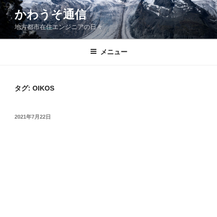
コ
かわうそ通信
ン
地方都市在住エンジニアの日々
テ
ン
ツ
メニュー
へ
ス
キ
タグ:
OIKOS
ッ
プ
投
2021年7月22日
稿
日: