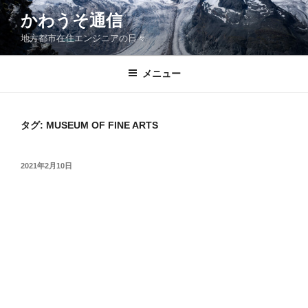
コ
かわうそ通信
ン
地方都市在住エンジニアの日々
テ
ン
ツ
メニュー
へ
ス
キ
タグ:
MUSEUM OF FINE ARTS
ッ
プ
投
2021年2月10日
稿
日: