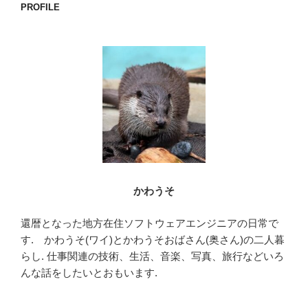
e
er
PROFILE
b
o
o
k
かわうそ
還暦となった地方在住ソフトウェアエンジニアの日常で
す. かわうそ(ワイ)とかわうそおばさん(奥さん)の二人暮
らし. 仕事関連の技術、生活、音楽、写真、旅行などいろ
んな話をしたいとおもいます.