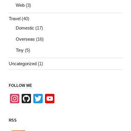
Web
(3)
Travel
(40)
Domestic
(17)
Overseas
(16)
Tiny
(5)
Uncategorized
(1)
FOLLOW ME
In
Gi
T
Y
st
tH
wi
o
a
u
tt
u
RSS
gr
b
er
T