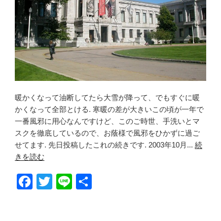
暖かくなって油断してたら大雪が降って、でもすぐに暖
かくなって全部とける. 寒暖の差が大きいこの頃が一年で
一番風邪に用心なんですけど、このご時世、手洗いとマ
スクを徹底しているので、お蔭様で風邪をひかずに過ご
せてます. 先日投稿したこれの続きです. 2003年10月...
続
きを読む
F
T
Li
共
a
wi
n
有
c
tt
e