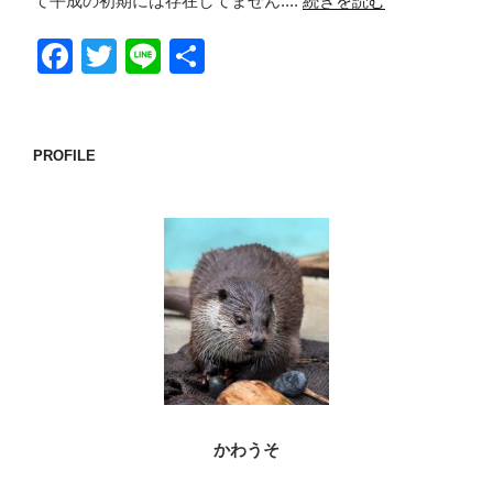
て平成の初期には存在してません....
続きを読む
F
T
Li
共
a
wi
n
有
c
tt
e
e
er
PROFILE
b
o
o
k
かわうそ