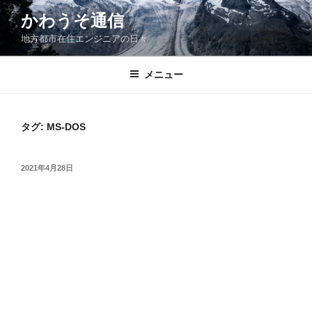
コ
かわうそ通信
ン
地方都市在住エンジニアの日々
テ
ン
ツ
メニュー
へ
ス
キ
タグ:
MS-DOS
ッ
プ
投
2021年4月28日
稿
日: