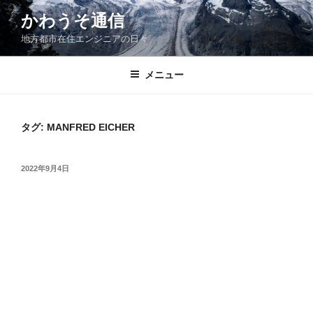
コ
かわうそ通信
ン
地方都市在住エンジニアの日々
テ
ン
ツ
メニュー
へ
ス
キ
タグ:
MANFRED EICHER
ッ
プ
投
2022年9月4日
稿
日: