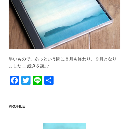
早いもので、あっという間に８月も終わり、９月となり
ました....
続きを読む
F
T
Li
共
a
wi
n
有
c
tt
e
e
er
PROFILE
b
o