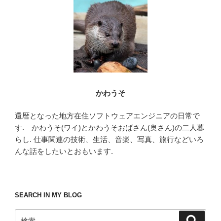
o
k
かわうそ
還暦となった地方在住ソフトウェアエンジニアの日常で
す. かわうそ(ワイ)とかわうそおばさん(奥さん)の二人暮
らし. 仕事関連の技術、生活、音楽、写真、旅行などいろ
んな話をしたいとおもいます.
SEARCH IN MY BLOG
検
検