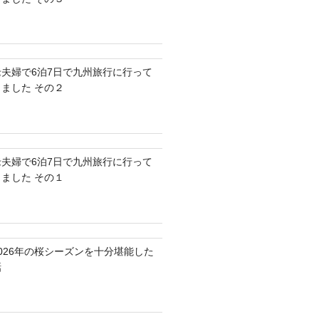
老夫婦で6泊7日で九州旅行に行って
きました その２
老夫婦で6泊7日で九州旅行に行って
きました その１
2026年の桜シーズンを十分堪能した
話