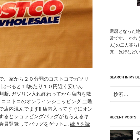
還暦となった
常です. かわ
ん)の二人暮ら
真、旅行などい
SEARCH IN MY B
で、家から２０分弱のコストコでガソリ
と比べると１ℓあたり１０円近く安いん
検
判断. ガソリン入れ終わってから店内を散
索:
 コストコのオンラインショッピング 土曜
店内混んでます!! 店内入ってすぐにオン
するとショッピングバッグがもらえるキ
RECENT POSTS
員登録してバッグをゲット....
続きを読