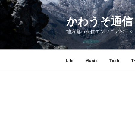
コ
ン
テ
かわうそ通信
ン
地方都市在住エンジニアの日々
ツ
へ
ス
キ
Life
Music
Tech
T
ッ
プ