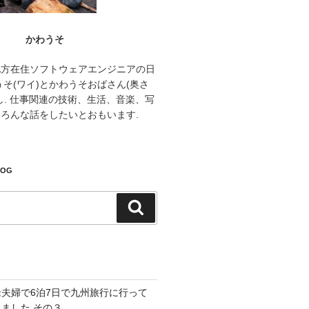
かわうそ
地方在住ソフトウェアエンジニアの日
うそ(ワイ)とかわうそおばさん(奥さ
し. 仕事関連の技術、生活、音楽、写
ろんな話をしたいとおもいます.
LOG
検
索
老夫婦で6泊7日で九州旅行に行って
きました その３