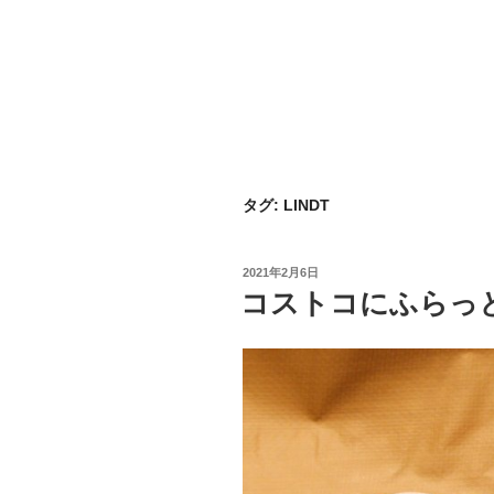
タグ:
LINDT
投
2021年2月6日
稿
コストコにふらっ
日: