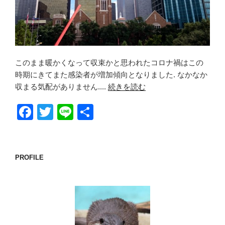
このまま暖かくなって収束かと思われたコロナ禍はこの
時期にきてまた感染者が増加傾向となりました. なかなか
収まる気配がありません....
続きを読む
F
T
Li
共
a
wi
n
有
c
tt
e
e
er
PROFILE
b
o
o
k