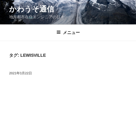
コ
かわうそ通信
ン
地方都市在住エンジニアの日々
テ
ン
ツ
メニュー
へ
ス
キ
タグ:
LEWISVILLE
ッ
プ
投
2021年3月22日
稿
日: