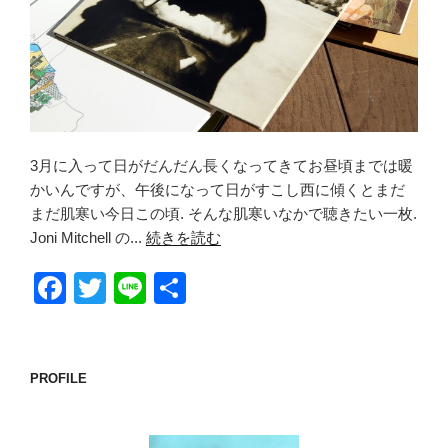
3月に入って日がだんだん長くなってきてお昼頃までは暖
かいんですが、午後になって日がすこし西に傾くとまだ
まだ肌寒い今日この頃. そんな肌寒いなかで聴きたい一枚.
Joni Mitchell の...
続きを読む
F
T
Li
共
a
wi
n
有
c
tt
e
e
er
PROFILE
b