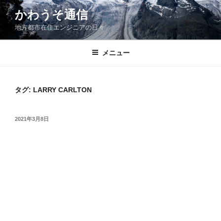
コ
かわうそ通信
ン
地方都市在住エンジニアの日々
テ
ン
ツ
メニュー
へ
ス
キ
タグ:
LARRY CARLTON
ッ
プ
投
2021年3月8日
稿
日: