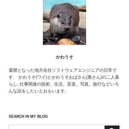
o
o
k
かわうそ
還暦となった地方在住ソフトウェアエンジニアの日常で
す. かわうそ(ワイ)とかわうそおばさん(奥さん)の二人暮
らし. 仕事関連の技術、生活、音楽、写真、旅行などいろ
んな話をしたいとおもいます.
SEARCH IN MY BLOG
検