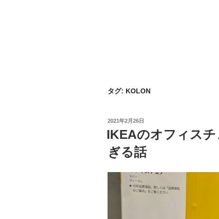
タグ:
KOLON
投
2021年2月26日
稿
IKEAのオフィス
日:
ぎる話