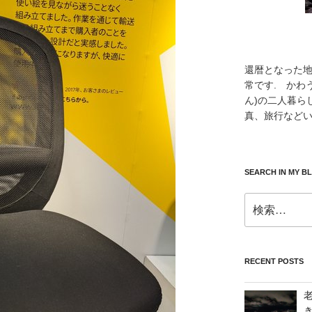
還暦となった
常です. かわ
ん)の二人暮ら
真、旅行などい
SEARCH IN MY B
検
索:
RECENT POSTS