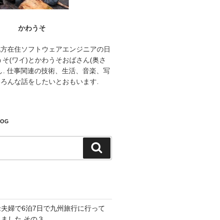
かわうそ
地方在住ソフトウェアエンジニアの日
うそ(ワイ)とかわうそおばさん(奥さ
し. 仕事関連の技術、生活、音楽、写
ろんな話をしたいとおもいます.
LOG
検
索
老夫婦で6泊7日で九州旅行に行って
きました その３