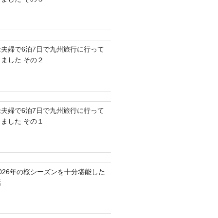
老夫婦で6泊7日で九州旅行に行って
きました その２
老夫婦で6泊7日で九州旅行に行って
きました その１
2026年の桜シーズンを十分堪能した
話