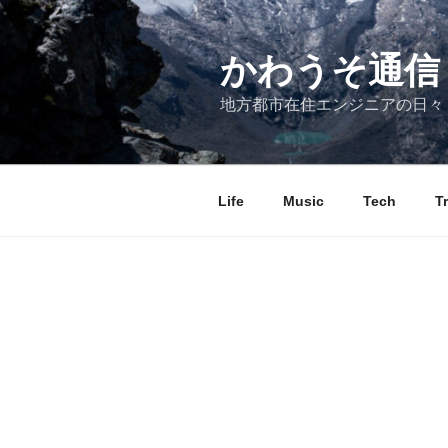
コ
ン
テ
かわうそ通信
ン
地方都市在住エンジニアの日々
ツ
へ
ス
キ
Life
Music
Tech
T
ッ
プ