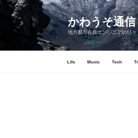
コ
ン
テ
かわうそ通信
ン
地方都市在住エンジニアの日々
ツ
へ
ス
キ
Life
Music
Tech
T
ッ
プ