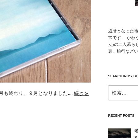
還暦となった
常です. かわ
ん)の二人暮ら
真、旅行などい
SEARCH IN MY B
検
も終わり、９月となりました....
続きを
索:
RECENT POSTS