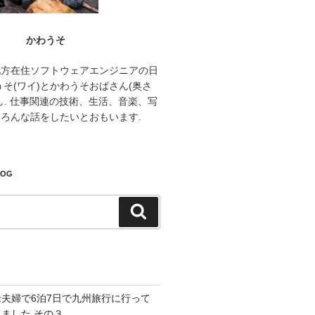
かわうそ
地方在住ソフトウェアエンジニアの日
うそ(ワイ)とかわうそおばさん(奥さ
し. 仕事関連の技術、生活、音楽、写
ろんな話をしたいとおもいます.
LOG
検
索
老夫婦で6泊7日で九州旅行に行って
きました その３