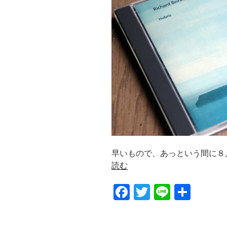
早いもので、あっという間に８月
読む
F
T
Li
共
a
wi
n
有
c
tt
e