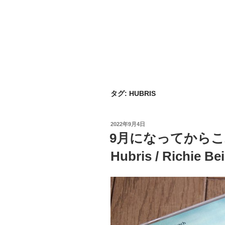
タグ:
HUBRIS
投
2022年9月4日
稿
9月になってからこ
日:
Hubris / Richie Be