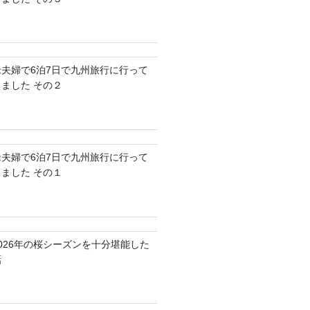
老夫婦で6泊7日で九州旅行に行って
きました その２
老夫婦で6泊7日で九州旅行に行って
きました その１
2026年の桜シーズンを十分堪能した
話