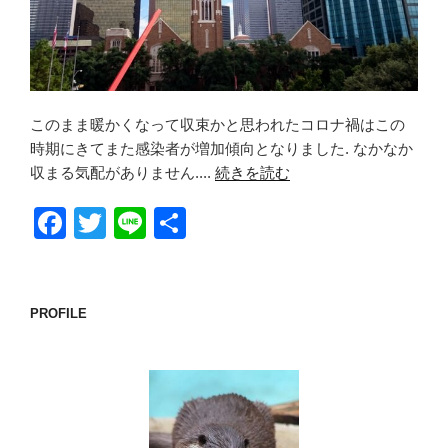
このまま暖かくなって収束かと思われたコロナ禍はこの
時期にきてまた感染者が増加傾向となりました. なかなか
収まる気配がありません....
続きを読む
F
T
Li
共
a
wi
n
有
c
tt
e
e
er
PROFILE
b
o
o
k