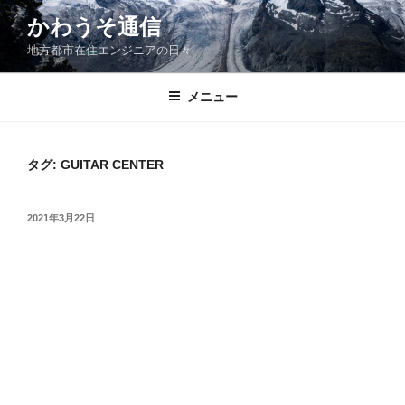
コ
かわうそ通信
ン
地方都市在住エンジニアの日々
テ
ン
ツ
メニュー
へ
ス
キ
タグ:
GUITAR CENTER
ッ
プ
投
2021年3月22日
稿
日: