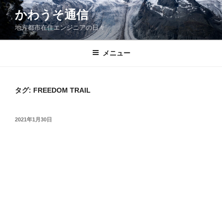
コ
かわうそ通信
ン
地方都市在住エンジニアの日々
テ
ン
ツ
メニュー
へ
ス
キ
タグ:
FREEDOM TRAIL
ッ
プ
投
2021年1月30日
稿
日: