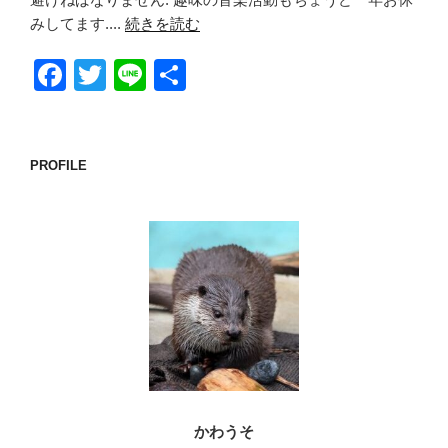
みしてます....
続きを読む
F
T
Li
共
a
wi
n
有
c
tt
e
e
er
PROFILE
b
o
o
k
かわうそ