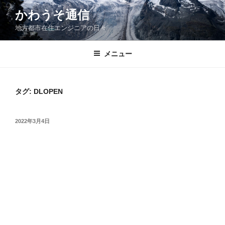
コ
かわうそ通信
ン
地方都市在住エンジニアの日々
テ
ン
ツ
メニュー
へ
ス
キ
タグ:
DLOPEN
ッ
プ
投
2022年3月4日
稿
日: