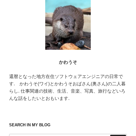
o
o
k
かわうそ
還暦となった地方在住ソフトウェアエンジニアの日常で
す. かわうそ(ワイ)とかわうそおばさん(奥さん)の二人暮
らし. 仕事関連の技術、生活、音楽、写真、旅行などいろ
んな話をしたいとおもいます.
SEARCH IN MY BLOG