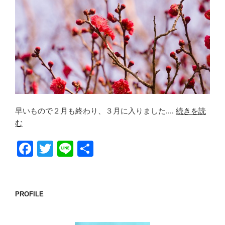
早いもので２月も終わり、３月に入りました....
続きを読
む
F
T
Li
共
a
wi
n
有
c
tt
e
e
er
PROFILE
b