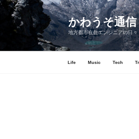
コ
ン
テ
かわうそ通信
ン
地方都市在住エンジニアの日々
ツ
へ
ス
キ
Life
Music
Tech
T
ッ
プ