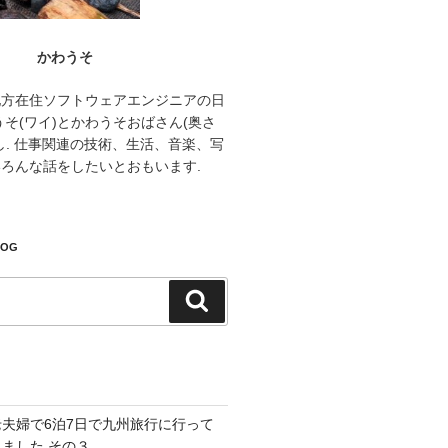
かわうそ
地方在住ソフトウェアエンジニアの日
うそ(ワイ)とかわうそおばさん(奥さ
し. 仕事関連の技術、生活、音楽、写
ろんな話をしたいとおもいます.
LOG
検
索
老夫婦で6泊7日で九州旅行に行って
きました その３