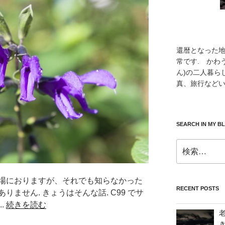
還暦となった
常です. かわ
ん)の二人暮ら
真、旅行などい
SEARCH IN MY B
検
索:
場におりますが、それでも知らなかった
RECENT POSTS
ません. きょうはそんな話. C99 でサ
.
続きを読む