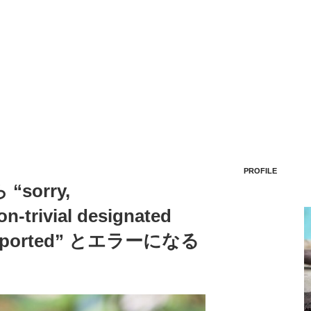
PROFILE
sorry,
n-trivial designated
t supported” とエラーになる