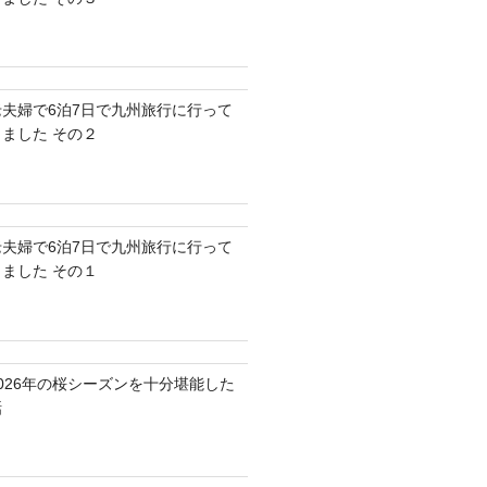
老夫婦で6泊7日で九州旅行に行って
きました その２
老夫婦で6泊7日で九州旅行に行って
きました その１
2026年の桜シーズンを十分堪能した
話