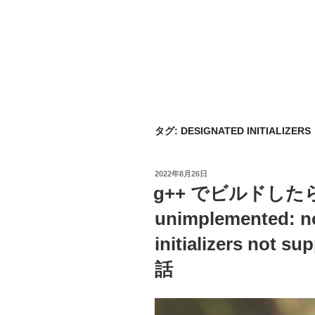
タグ:
DESIGNATED INITIALIZERS
投
2022年8月26日
稿
g++ でビルドしたら “
日:
unimplemented: no
initializers no
話