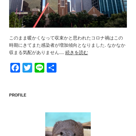
このまま暖かくなって収束かと思われたコロナ禍はこの
時期にきてまた感染者が増加傾向となりました. なかなか
収まる気配がありません....
続きを読む
F
T
Li
共
a
wi
n
有
c
tt
e
e
er
PROFILE
b
o
o
k