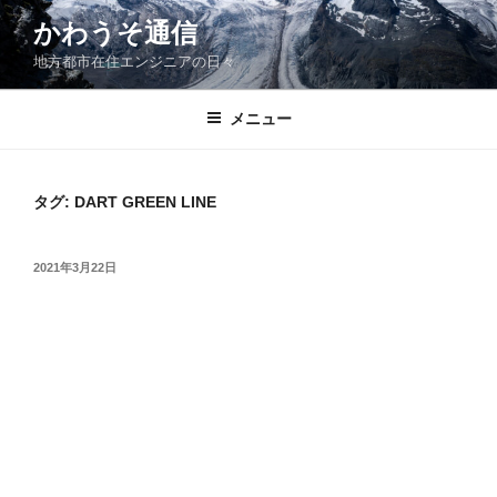
コ
かわうそ通信
ン
地方都市在住エンジニアの日々
テ
ン
ツ
メニュー
へ
ス
キ
タグ:
DART GREEN LINE
ッ
プ
投
2021年3月22日
稿
日: