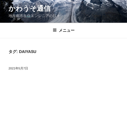
コ
かわうそ通信
ン
地方都市在住エンジニアの日々
テ
ン
ツ
メニュー
へ
ス
キ
タグ:
DAIYASU
ッ
プ
投
2021年5月7日
稿
日: