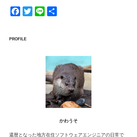
F
T
Li
共
a
wi
n
有
c
tt
e
e
er
PROFILE
b
o
o
k
かわうそ
還暦となった地方在住ソフトウェアエンジニアの日常で