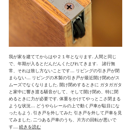
我が家を建ててからはや２１年となります. 人間と同じ
で、年期が入るとだんだんくたびれてきます. 諸行無
常、それは致し方ないことです… リビングの引き戸が閉
まらない… リビングの木製の引き戸が最近開け閉めがス
ムーズでなくなりました. 開け閉めするときに ガタガガタ
と家中に響き渡る騒音がして、そして開け閉め、特に閉
めるときに力が必要です. 体重をかけてやっとこさ閉まる
ような状況… どうやらレールの上で動く戸車が駄目にな
ったもよう. 引き戸を外してみた 引き戸を外して戸車を見
てみました. 二つある戸車のうち、片方の回転が悪いで
す....
続きを読む