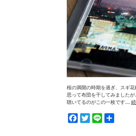
桜の満開の時期を過ぎ、スギ花
思って布団を干してみましたが
聴いてるのがこの一枚です....
続
F
T
Li
共
a
wi
n
有