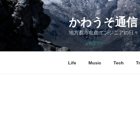
コ
ン
テ
かわうそ通信
ン
地方都市在住エンジニアの日々
ツ
へ
ス
キ
Life
Music
Tech
T
ッ
プ