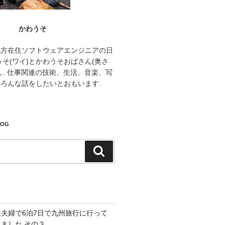
かわうそ
地方在住ソフトウェアエンジニアの日
うそ(ワイ)とかわうそおばさん(奥さ
し. 仕事関連の技術、生活、音楽、写
ろんな話をしたいとおもいます.
LOG
検
索
老夫婦で6泊7日で九州旅行に行って
きました その３