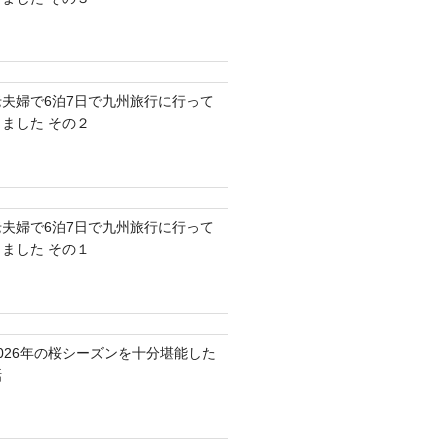
老夫婦で6泊7日で九州旅行に行って
きました その２
老夫婦で6泊7日で九州旅行に行って
きました その１
2026年の桜シーズンを十分堪能した
話