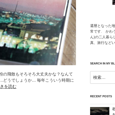
還暦となった
常です. かわ
ん)の二人暮ら
真、旅行などい
SEARCH IN MY B
検
粉の飛散もそろそろ大丈夫かな？なんて
索:
…どうでしょうか… 毎年こういう時期に
きを読む
RECENT POSTS