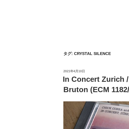
タグ:
CRYSTAL SILENCE
投
2021年4月10日
稿
In Concert Zurich 
日:
Bruton (ECM 1182/