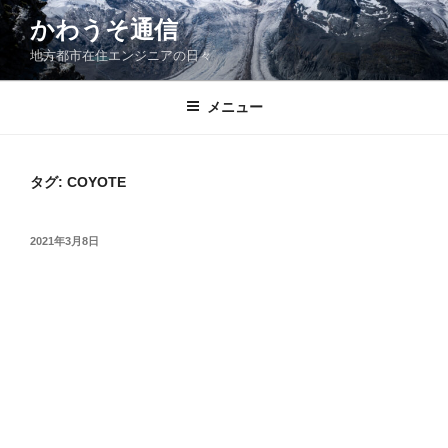
コ
かわうそ通信
ン
地方都市在住エンジニアの日々
テ
ン
ツ
メニュー
へ
ス
キ
タグ:
COYOTE
ッ
プ
投
2021年3月8日
稿
日: