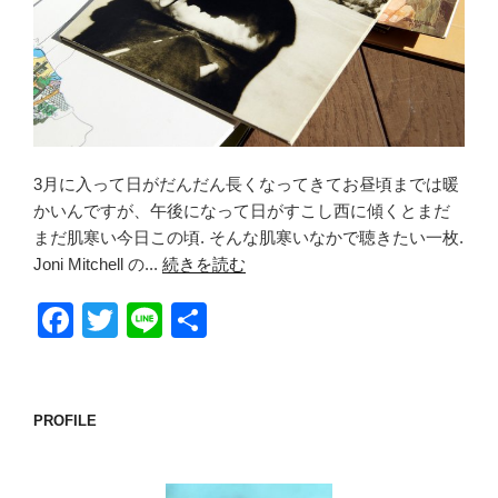
3月に入って日がだんだん長くなってきてお昼頃までは暖
かいんですが、午後になって日がすこし西に傾くとまだ
まだ肌寒い今日この頃. そんな肌寒いなかで聴きたい一枚.
Joni Mitchell の...
続きを読む
F
T
Li
共
a
wi
n
有
c
tt
e
e
er
PROFILE
b