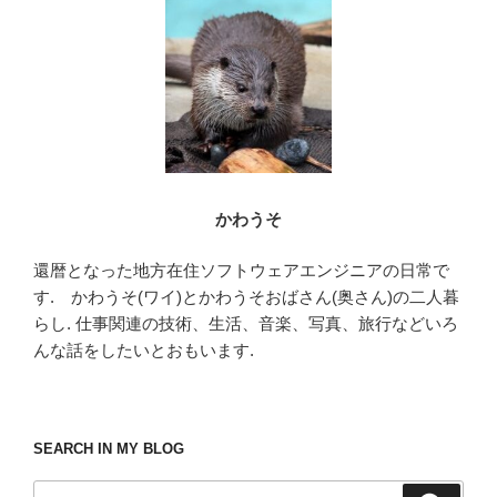
o
o
k
かわうそ
還暦となった地方在住ソフトウェアエンジニアの日常で
す. かわうそ(ワイ)とかわうそおばさん(奥さん)の二人暮
らし. 仕事関連の技術、生活、音楽、写真、旅行などいろ
んな話をしたいとおもいます.
SEARCH IN MY BLOG
検