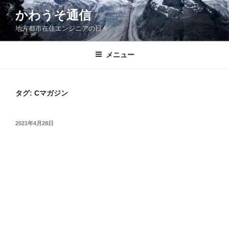
コ
かわうそ通信
ン
地方都市在住エンジニアの日々
テ
ン
ツ
メニュー
へ
ス
キ
タグ:
Cマガジン
ッ
プ
投
2021年4月28日
稿
日: