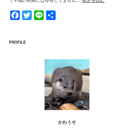
て平成の初期には存在してません....
続きを読む
F
T
Li
共
a
wi
n
有
c
tt
e
e
er
PROFILE
b
o
o
k
かわうそ