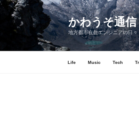
コ
ン
テ
かわうそ通信
ン
地方都市在住エンジニアの日々
ツ
へ
ス
キ
Life
Music
Tech
T
ッ
プ