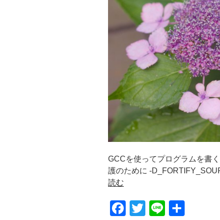
GCCを使ってプログラムを書く
護のために -D_FORTIFY_SOURCE 
読む
F
T
Li
共