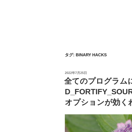
タグ:
BINARY HACKS
投
2022年7月25日
稿
全てのプログラムに g
日:
D_FORTIFY_SOURC
オプションが効く