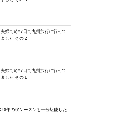
老夫婦で6泊7日で九州旅行に行って
きました その２
老夫婦で6泊7日で九州旅行に行って
きました その１
2026年の桜シーズンを十分堪能した
話