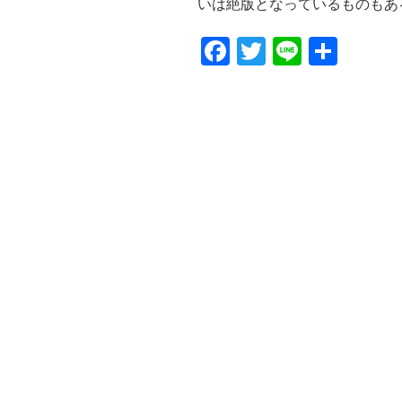
いは絶版となっているものもあるか
F
T
Li
共
a
wi
n
有
c
tt
e
e
er
b
o
o
k