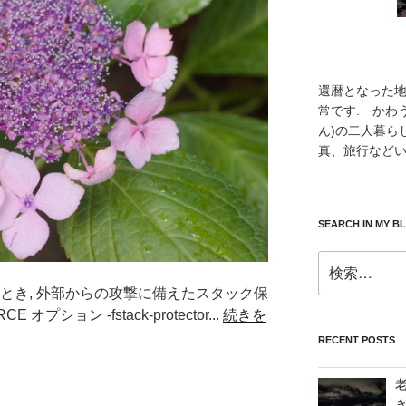
還暦となった
常です. かわ
ん)の二人暮ら
真、旅行などい
SEARCH IN MY B
検
索:
とき, 外部からの攻撃に備えたスタック保
オプション -fstack-protector...
続きを
RECENT POSTS