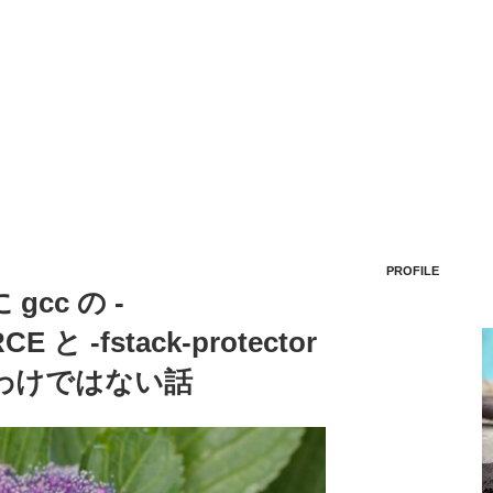
PROFILE
cc の -
E と -fstack-protector
わけではない話