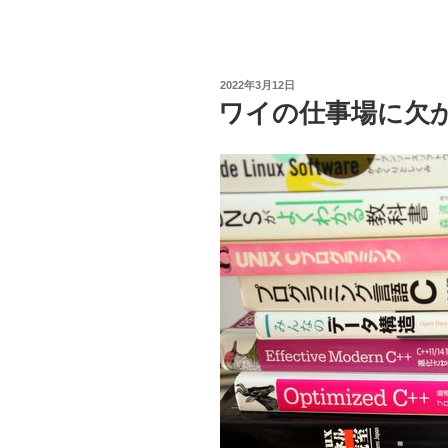
a
wi
n
有
c
tt
e
e
er
投
2022年3月12日
b
稿
ワイの仕事場に欠
日:
o
o
k