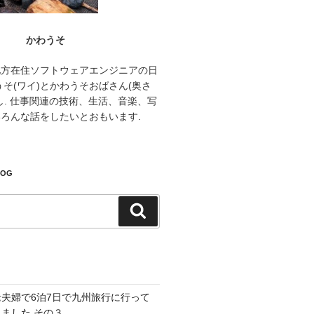
かわうそ
地方在住ソフトウェアエンジニアの日
うそ(ワイ)とかわうそおばさん(奥さ
し. 仕事関連の技術、生活、音楽、写
ろんな話をしたいとおもいます.
LOG
検
索
老夫婦で6泊7日で九州旅行に行って
きました その３