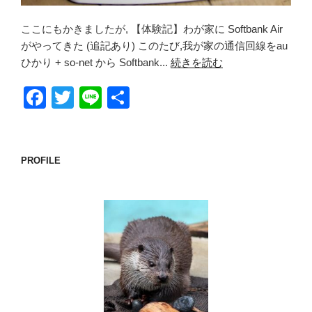
ここにもかきましたが, 【体験記】わが家に Softbank Air
がやってきた (追記あり) このたび,我が家の通信回線をau
ひかり + so-net から Softbank...
続きを読む
F
T
Li
共
a
wi
n
有
c
tt
e
e
er
PROFILE
b
o
o
k