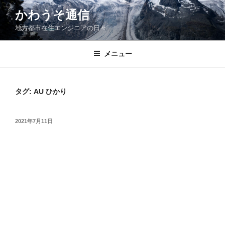
コ
かわうそ通信
ン
地方都市在住エンジニアの日々
テ
ン
ツ
メニュー
へ
ス
キ
タグ:
AU ひかり
ッ
プ
投
2021年7月11日
稿
日: