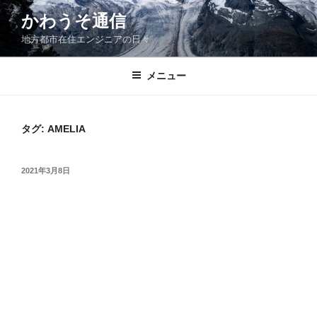
コ
かわうそ通信
ン
地方都市在住エンジニアの日々
テ
ン
ツ
メニュー
へ
ス
キ
タグ:
AMELIA
ッ
プ
投
2021年3月8日
稿
日: