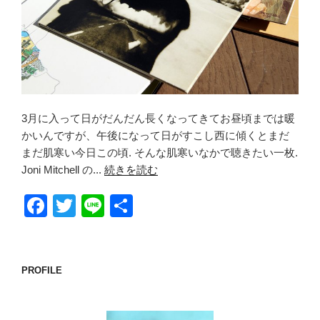
3月に入って日がだんだん長くなってきてお昼頃までは暖
かいんですが、午後になって日がすこし西に傾くとまだ
まだ肌寒い今日この頃. そんな肌寒いなかで聴きたい一枚.
Joni Mitchell の...
続きを読む
F
T
Li
共
a
wi
n
有
c
tt
e
e
er
PROFILE
b