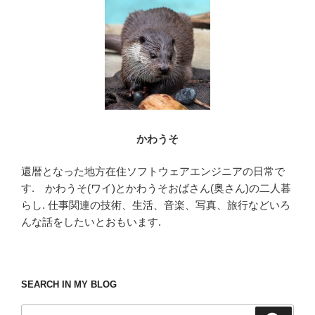
o
o
k
かわうそ
還暦となった地方在住ソフトウェアエンジニアの日常で
す. かわうそ(ワイ)とかわうそおばさん(奥さん)の二人暮
らし. 仕事関連の技術、生活、音楽、写真、旅行などいろ
んな話をしたいとおもいます.
SEARCH IN MY BLOG
検