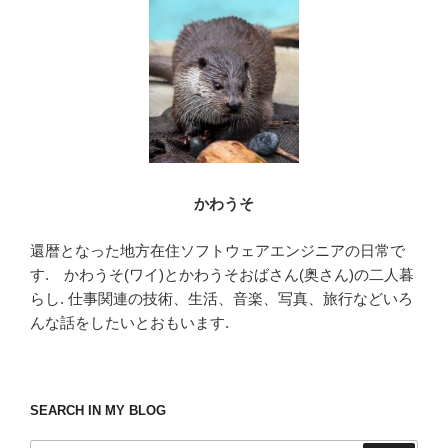
o
o
k
かわうそ
還暦となった地方在住ソフトウェアエンジニアの日常で
す. かわうそ(ワイ)とかわうそおばさん(奥さん)の二人暮
らし. 仕事関連の技術、生活、音楽、写真、旅行などいろ
んな話をしたいとおもいます.
SEARCH IN MY BLOG