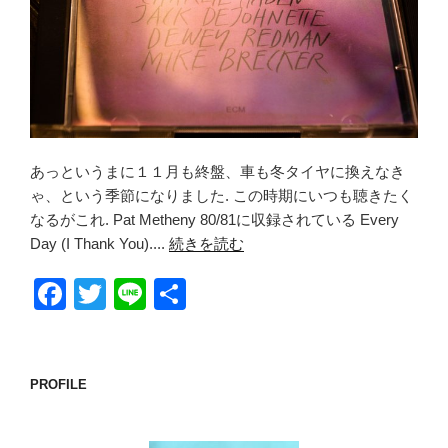
あっというまに１１月も終盤、車も冬タイヤに換えなき
ゃ、という季節になりました. この時期にいつも聴きたく
なるがこれ. Pat Metheny 80/81に収録されている Every
Day (I Thank You)....
続きを読む
F
T
Li
共
a
wi
n
有
c
tt
e
e
er
PROFILE
b