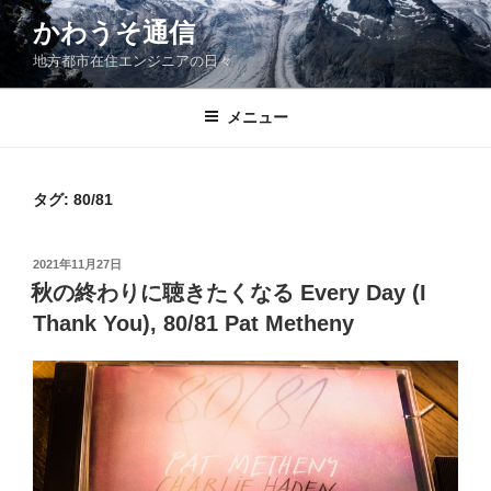
コ
かわうそ通信
ン
地方都市在住エンジニアの日々
テ
ン
ツ
メニュー
へ
ス
キ
タグ:
80/81
ッ
プ
投
2021年11月27日
稿
秋の終わりに聴きたくなる Every Day (I
日:
Thank You), 80/81 Pat Metheny