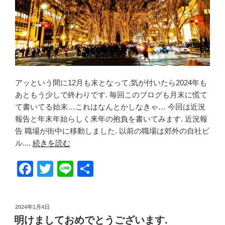
アッという間に12月も末となって,気が付いたら2024年も
あともう少しで終わりです. 毎回このブログも月末に慌て
て書いてる始末…これはなんとかしなきゃ… 今回は近況
報告と年末年始らしく来年の抱負を書いてみます. 近況報
告 職場が街中に移動しました. 以前の職場は郊外の自社ビ
ル....
続きを読む
F
T
Li
共
a
wi
n
有
c
tt
e
投
2024年1月4日
e
er
稿
明けましておめでとうございます.
日: