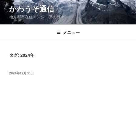
コ
かわうそ通信
ン
地方都市在住エンジニアの日々
テ
ン
ツ
メニュー
へ
ス
キ
タグ:
2024年
ッ
プ
投
2024年12月30日
稿
日: