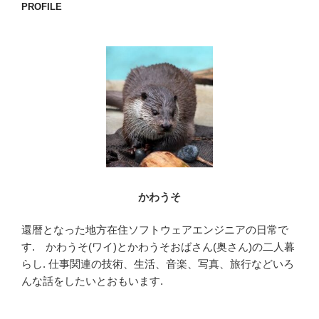
e
er
PROFILE
b
o
o
k
かわうそ
還暦となった地方在住ソフトウェアエンジニアの日常で
す. かわうそ(ワイ)とかわうそおばさん(奥さん)の二人暮
らし. 仕事関連の技術、生活、音楽、写真、旅行などいろ
んな話をしたいとおもいます.