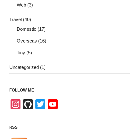
Web
(3)
Travel
(40)
Domestic
(17)
Overseas
(16)
Tiny
(5)
Uncategorized
(1)
FOLLOW ME
In
Gi
T
Y
st
tH
wi
o
a
u
tt
u
RSS
gr
b
er
T