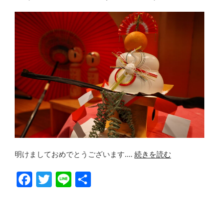
b
o
o
k
明けましておめでとうございます....
続きを読む
F
T
Li
共
a
wi
n
有
c
tt
e