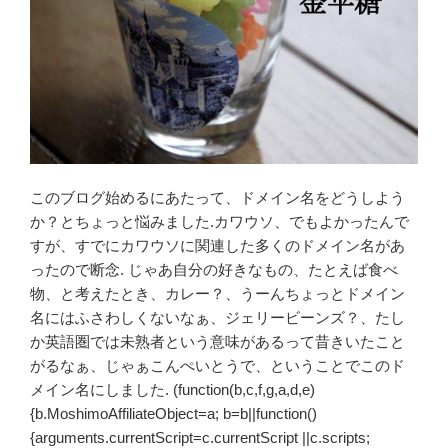
このブログ始めるにあたって、ドメイン名をどうしよう
か？とちょっと悩みました.カワウソ、でもよかったんで
すが、すでにカワウソに関連した多くのドメイン名があ
ったので断念. じゃあ自分の好きなもの、たとえば食べ
物、と考えたとき、カレー？、うーんちょっとドメイン
名にはふさわしくないなぁ、ジェリービーンズ？、たし
か英語圏では未熟者という意味があるって昔きいたこと
がるなぁ、じゃぁこんぺいとうで、ということでこのド
メイン名にしました. (function(b,c,f,g,a,d,e)
{b.MoshimoAffiliateObject=a; b=b||function()
{arguments.currentScript=c.currentScript ||c.scripts;