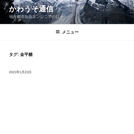
コ
かわうそ通信
ン
地方都市在住エンジニアの日々
テ
ン
ツ
メニュー
へ
ス
キ
タグ:
金平糖
ッ
プ
投
2021年1月23日
稿
日: