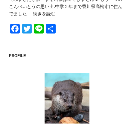
こんぺいとうの思い出.中学２年まで香川県高松市に住ん
でました....
続きを読む
F
T
Li
共
a
wi
n
有
c
tt
e
e
er
PROFILE
b
o
o
k