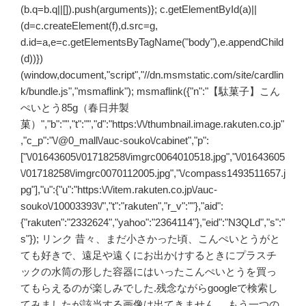
(b.q=b.q||[]).push(arguments)}; c.getElementById(a)||
(d=c.createElement(f),d.src=g,
d.id=a,e=c.getElementsByTagName("body"),e.appendChild
(d))})
(window,document,"script","//dn.msmstatic.com/site/cardlin
k/bundle.js","msmaflink"); msmaflink({"n":"【駄菓子】こん
ぺいとう85g（春日井製
菓）","b":"","t":"","d":"https:\/\/thumbnail.image.rakuten.co.jp"
,"c_p":"\/@0_mall\/auc-souko\/cabinet","p":
["\/01643605\/01718258\/imgrc0064010518.jpg","\/01643605
\/01718258\/imgrc0070112005.jpg","\/compass1493511657.j
pg"],"u":{"u":"https:\/\/item.rakuten.co.jp\/auc-
souko\/10003393\/","t":"rakuten","r_v":""},"aid":
{"rakuten":"2332624","yahoo":"2364114"},"eid":"N3QLd","s":"
s"}); リンク 昔々、まだ小さかった頃、こんぺいとうがと
ても好きで、遠足や遠くにお出かけするときにプラスチ
ックの水筒の形した容器にはいったこんぺいとうを買っ
てもらえるのが楽しみでした.残念ながらgoogleで検索し
てみましたが該当する画像は出てきません… もう一つの