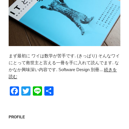
まず最初に ワイは数学が苦手です. (きっぱり) そんなワイ
にとって救世主と言える一冊を手に入れて読んでます. な
かなか興味深い内容です. Software Design 別冊...
続きを
読む
F
T
Li
共
a
wi
n
有
c
tt
e
e
er
PROFILE
b