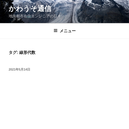
コ
かわうそ通信
ン
地方都市在住エンジニアの日々
テ
ン
ツ
メニュー
へ
ス
キ
タグ:
線形代数
ッ
プ
投
2021年5月14日
稿
日: