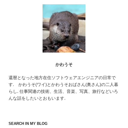
o
o
k
かわうそ
還暦となった地方在住ソフトウェアエンジニアの日常で
す. かわうそ(ワイ)とかわうそおばさん(奥さん)の二人暮
らし. 仕事関連の技術、生活、音楽、写真、旅行などいろ
んな話をしたいとおもいます.
SEARCH IN MY BLOG