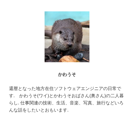
b
o
o
k
かわうそ
還暦となった地方在住ソフトウェアエンジニアの日常で
す. かわうそ(ワイ)とかわうそおばさん(奥さん)の二人暮
らし. 仕事関連の技術、生活、音楽、写真、旅行などいろ
んな話をしたいとおもいます.