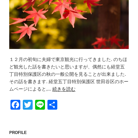
１２月の初旬に夫婦で東京観光に行ってきました. のちほ
ど観光した話を書きたいと思いますが、偶然にも経堂五
丁目特別保護区の秋の一般公開を見ることが出来ました.
その話を書きます. 経堂五丁目特別保護区 世田谷区のホー
ムページによると,...
続きを読む
F
T
Li
共
a
wi
n
有
c
tt
e
e
er
PROFILE