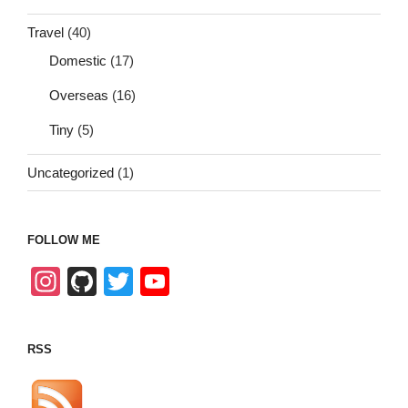
Travel
(40)
Domestic
(17)
Overseas
(16)
Tiny
(5)
Uncategorized
(1)
FOLLOW ME
In
Gi
T
Y
st
tH
wi
o
a
u
tt
u
RSS
gr
b
er
T
a
u