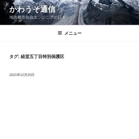
コ
かわうそ通信
ン
地方都市在住エンジニアの日々
テ
ン
ツ
メニュー
へ
ス
キ
タグ:
経堂五丁目特別保護区
ッ
プ
投
2021年12月20日
稿
日: