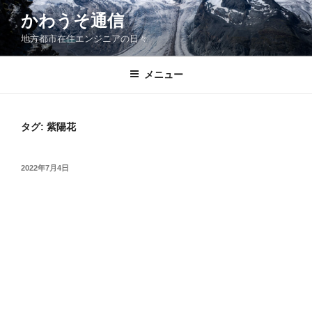
コ
かわうそ通信
ン
地方都市在住エンジニアの日々
テ
ン
ツ
メニュー
へ
ス
キ
タグ:
紫陽花
ッ
プ
投
2022年7月4日
稿
日: