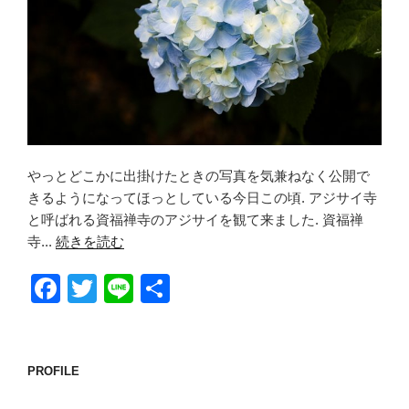
やっとどこかに出掛けたときの写真を気兼ねなく公開で
きるようになってほっとしている今日この頃. アジサイ寺
と呼ばれる資福禅寺のアジサイを観て来ました. 資福禅
寺...
続きを読む
F
T
Li
共
a
wi
n
有
c
tt
e
e
er
PROFILE
b