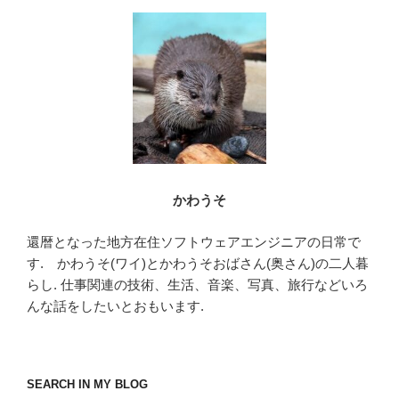
o
o
k
かわうそ
還暦となった地方在住ソフトウェアエンジニアの日常で
す. かわうそ(ワイ)とかわうそおばさん(奥さん)の二人暮
らし. 仕事関連の技術、生活、音楽、写真、旅行などいろ
んな話をしたいとおもいます.
SEARCH IN MY BLOG