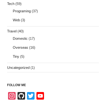
Tech
(59)
Programing
(37)
Web
(3)
Travel
(40)
Domestic
(17)
Overseas
(16)
Tiny
(5)
Uncategorized
(1)
FOLLOW ME
In
Gi
T
Y
st
tH
wi
o