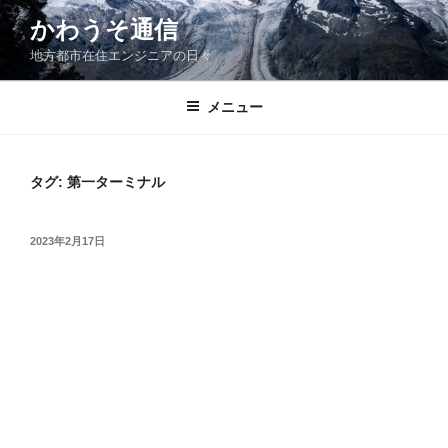
コ
かわうそ通信
ン
地方都市在住エンジニアの日々
テ
ン
ツ
メニュー
へ
ス
キ
タグ:
第一ターミナル
ッ
プ
投
2023年2月17日
稿
日: