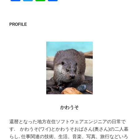
a
wi
n
有
c
tt
e
e
er
PROFILE
b
o
o
k
かわうそ
還暦となった地方在住ソフトウェアエンジニアの日常で
す. かわうそ(ワイ)とかわうそおばさん(奥さん)の二人暮
らし. 仕事関連の技術、生活、音楽、写真、旅行などいろ