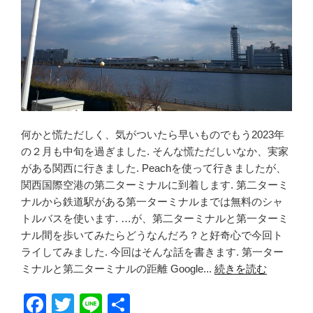
何かと慌ただしく、気がついたら早いものでもう2023年
の２月も中旬を過ぎました. そんな慌ただしいなか、実家
がある関西に行きました. Peachを使って行きましたが、
関西国際空港の第二ターミナルに到着します. 第二ターミ
ナルから鉄道駅がある第一ターミナルまでは無料のシャ
トルバスを使います. …が、第二ターミナルと第一ターミ
ナル間を歩いてみたらどうなんだろ？と好奇心で今回ト
ライしてみました. 今回はそんな話を書きます. 第一ター
ミナルと第二ターミナルの距離 Google...
続きを読む
F
T
Li
共