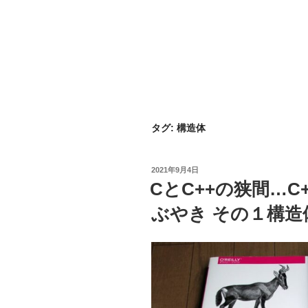
タグ:
構造体
投
2021年9月4日
稿
CとC++の狭間…
日:
ぶやき その１構造