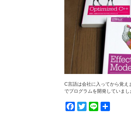
C言語は会社に入ってから覚えま
でプログラムを開発していました. Lin
F
T
Li
共
a
wi
n
有
c
tt
e