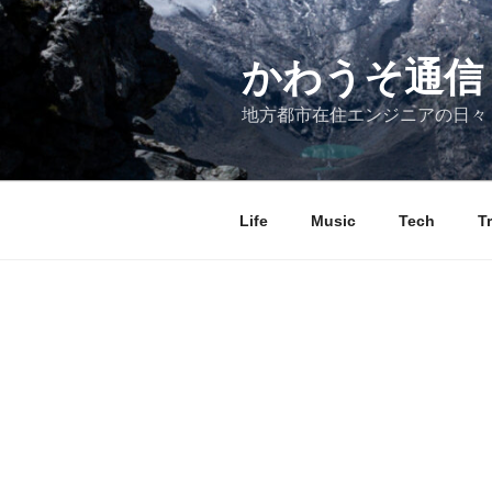
コ
ン
テ
かわうそ通信
ン
地方都市在住エンジニアの日々
ツ
へ
ス
キ
Life
Music
Tech
T
ッ
プ