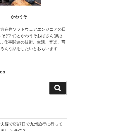
かわうそ
地方在住ソフトウェアエンジニアの日
うそ(ワイ)とかわうそおばさん(奥さ
し. 仕事関連の技術、生活、音楽、写
ろんな話をしたいとおもいます.
LOG
検
索
老夫婦で6泊7日で九州旅行に行って
きました その３