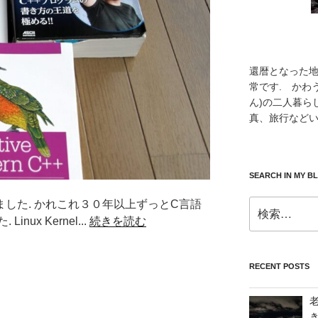
還暦となった
常です. かわ
ん)の二人暮ら
真、旅行などい
SEARCH IN MY B
した. かれこれ３０年以上ずっとC言語
検
索:
ux Kernel...
続きを読む
RECENT POSTS