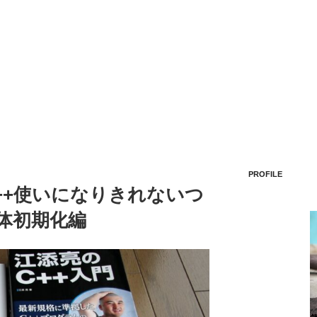
PROFILE
C++使いになりきれないつ
体初期化編