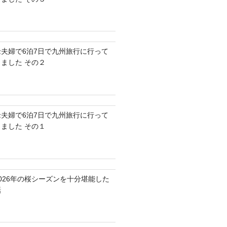
老夫婦で6泊7日で九州旅行に行って
きました その２
老夫婦で6泊7日で九州旅行に行って
きました その１
2026年の桜シーズンを十分堪能した
話