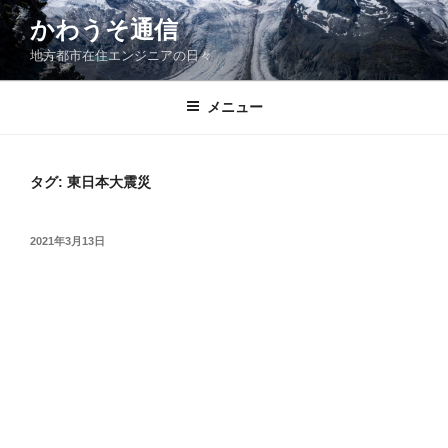
コ
かわうそ通信
ン
地方都市在住エンジニアの日々
テ
ン
ツ
メニュー
へ
ス
キ
タグ:
東日本大震災
ッ
プ
投
2021年3月13日
稿
日: