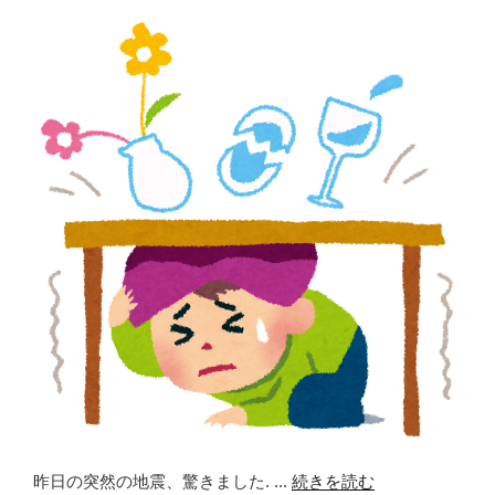
o
o
k
昨日の突然の地震、驚きました. ...
続きを読む