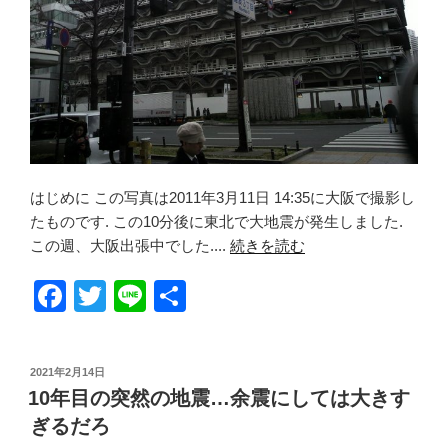
はじめに この写真は2011年3月11日 14:35に大阪で撮影し
たものです. この10分後に東北で大地震が発生しました.
この週、大阪出張中でした....
続きを読む
F
T
Li
共
a
wi
n
有
c
tt
e
投
2021年2月14日
e
er
稿
10年目の突然の地震…余震にしては大きす
日:
b
ぎるだろ