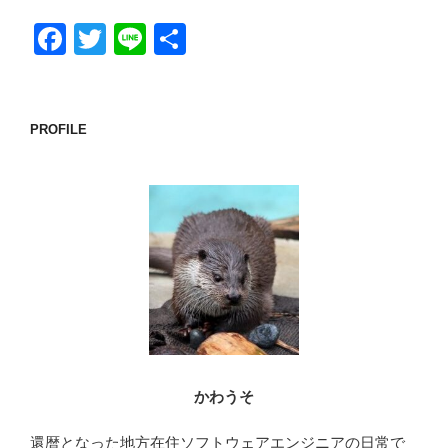
F
T
Li
共
a
wi
n
有
c
tt
e
e
er
PROFILE
b
o
o
k
かわうそ
還暦となった地方在住ソフトウェアエンジニアの日常で