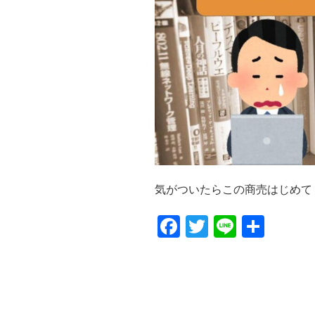
気がついたらこの商売はじめて３０
F
T
Li
共
a
wi
n
有
c
tt
e
e
er