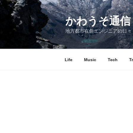
コ
ン
テ
かわうそ通信
ン
地方都市在住エンジニアの日々
ツ
へ
ス
キ
Life
Music
Tech
T
ッ
プ