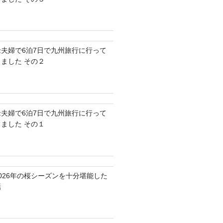
老夫婦で6泊7日で九州旅行に行って
きました その２
老夫婦で6泊7日で九州旅行に行って
きました その１
2026年の桜シーズンを十分堪能した
話