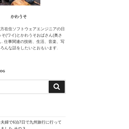
かわうそ
地方在住ソフトウェアエンジニアの日
うそ(ワイ)とかわうそおばさん(奥さ
し. 仕事関連の技術、生活、音楽、写
ろんな話をしたいとおもいます.
LOG
検
索
老夫婦で6泊7日で九州旅行に行って
きました その３