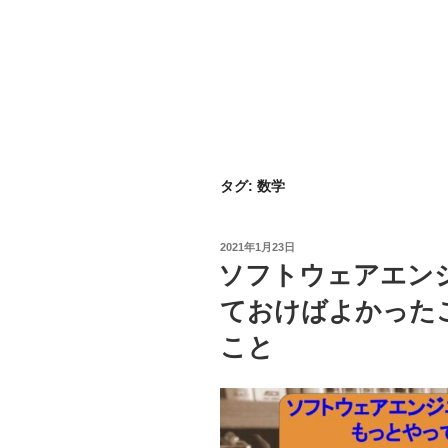
タグ:
数学
投
2021年1月23日
稿
ソフトウェアエン
日:
ておけばよかった
こと