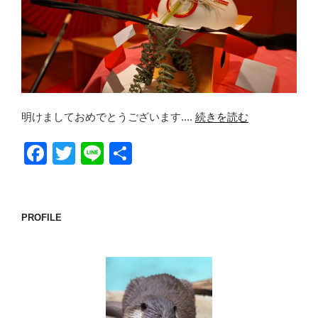
明けましておめでとうございます....
続きを読む
F
T
Li
共
a
wi
n
有
c
tt
e
e
er
PROFILE
b
o
o
k