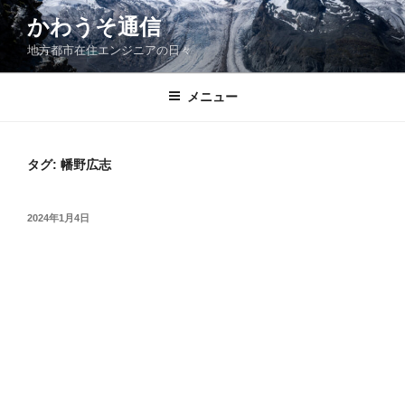
コ
かわうそ通信
ン
地方都市在住エンジニアの日々
テ
ン
ツ
メニュー
へ
ス
キ
タグ:
幡野広志
ッ
プ
投
2024年1月4日
稿
日: