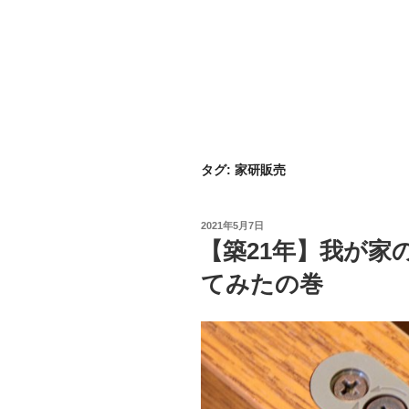
タグ:
家研販売
投
2021年5月7日
稿
【築21年】我が家
日:
てみたの巻