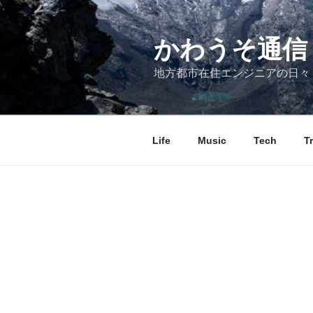
コ
ン
テ
かわうそ通信
ン
地方都市在住エンジニアの日々
ツ
へ
ス
キ
Life
Music
Tech
T
ッ
プ