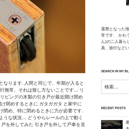
還暦となった
常です. かわ
ん)の二人暮ら
真、旅行などい
SEARCH IN MY B
検
となります. 人間と同じで、年期が入ると
索:
諸行無常、それは致し方ないことです… リ
 リビングの木製の引き戸が最近開け閉め
開け閉めするときに ガタガガタ と家中に
RECENT POSTS
け閉め、特に閉めるときに力が必要です.
ような状況… どうやらレールの上で動く
き戸を外してみた 引き戸を外して戸車を見