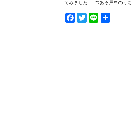
てみました. 二つある戸車のうち
F
T
Li
共
a
wi
n
有
c
tt
e
e
er
b
o
o
k