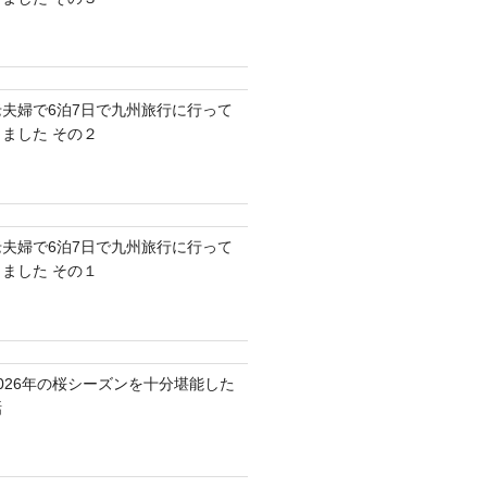
老夫婦で6泊7日で九州旅行に行って
きました その２
老夫婦で6泊7日で九州旅行に行って
きました その１
2026年の桜シーズンを十分堪能した
話