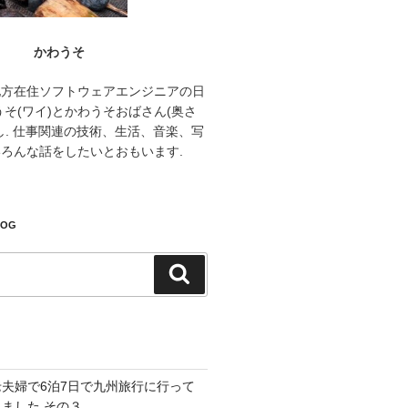
かわうそ
地方在住ソフトウェアエンジニアの日
うそ(ワイ)とかわうそおばさん(奥さ
し. 仕事関連の技術、生活、音楽、写
ろんな話をしたいとおもいます.
LOG
検
索
老夫婦で6泊7日で九州旅行に行って
きました その３