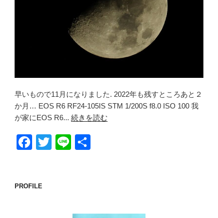
早いもので11月になりました. 2022年も残すところあと２
か月… EOS R6 RF24-105IS STM 1/200S f8.0 ISO 100 我
が家にEOS R6...
続きを読む
F
T
Li
共
a
wi
n
有
c
tt
e
e
er
PROFILE
b