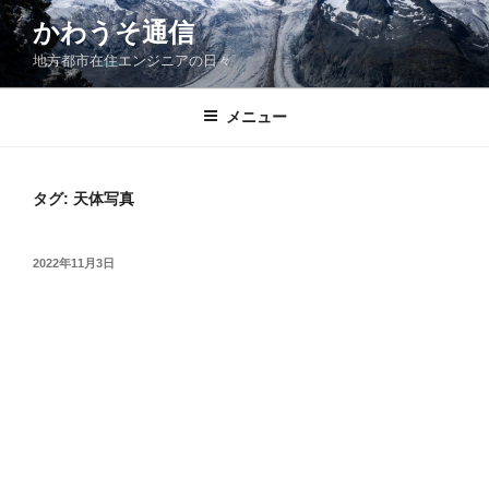
コ
かわうそ通信
ン
地方都市在住エンジニアの日々
テ
ン
ツ
メニュー
へ
ス
キ
タグ:
天体写真
ッ
プ
投
2022年11月3日
稿
日: