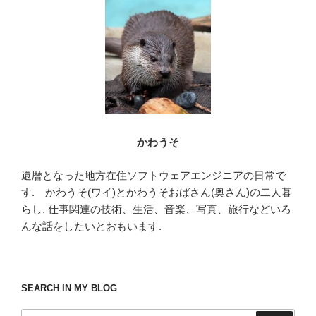
o
o
k
かわうそ
還暦となった地方在住ソフトウェアエンジニアの日常で
す. かわうそ(ワイ)とかわうそおばさん(奥さん)の二人暮
らし. 仕事関連の技術、生活、音楽、写真、旅行などいろ
んな話をしたいとおもいます.
SEARCH IN MY BLOG