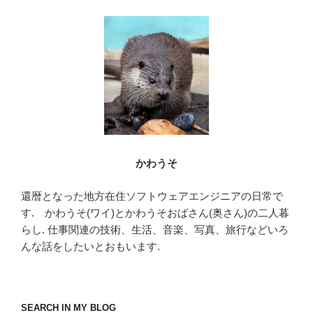
b
o
o
k
かわうそ
還暦となった地方在住ソフトウェアエンジニアの日常で
す. かわうそ(ワイ)とかわうそおばさん(奥さん)の二人暮
らし. 仕事関連の技術、生活、音楽、写真、旅行などいろ
んな話をしたいとおもいます.
SEARCH IN MY BLOG