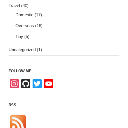
Travel
(40)
Domestic
(17)
Overseas
(16)
Tiny
(5)
Uncategorized
(1)
FOLLOW ME
In
Gi
T
Y
st
tH
wi
o
a
u
tt
u
RSS
gr
b
er
T
a
u