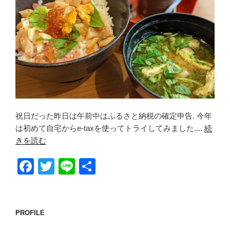
祝日だった昨日は午前中はふるさと納税の確定申告. 今年
は初めて自宅からe-taxを使ってトライしてみました....
続
きを読む
F
T
Li
共
a
wi
n
有
c
tt
e
e
er
PROFILE