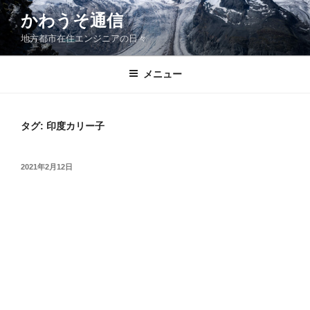
コ
かわうそ通信
ン
地方都市在住エンジニアの日々
テ
ン
ツ
メニュー
へ
ス
キ
タグ:
印度カリー子
ッ
プ
投
2021年2月12日
稿
日: