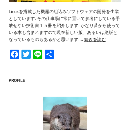
Linuxを搭載した機器の組込みソフトウェアの開発を生業
としています. その仕事場に常に置いて参考にしている手
放せない技術書１５冊を紹介します. かなり昔から使って
いる本も含まれますので現在新しい版、あるいは絶版と
なっているものもあるかと思います....
続きを読む
F
T
Li
共
a
wi
n
有
c
tt
e
e
er
PROFILE
b
o
o
k