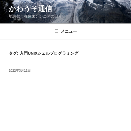
コ
かわうそ通信
ン
地方都市在住エンジニアの日々
テ
ン
ツ
メニュー
へ
ス
キ
タグ:
入門UNIXシェルプログラミング
ッ
プ
投
2022年3月12日
稿
日: