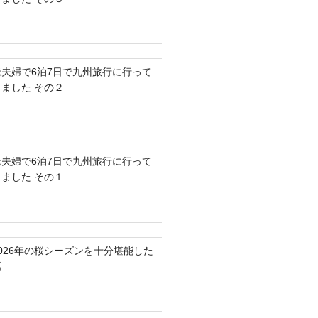
老夫婦で6泊7日で九州旅行に行って
きました その２
老夫婦で6泊7日で九州旅行に行って
きました その１
2026年の桜シーズンを十分堪能した
話