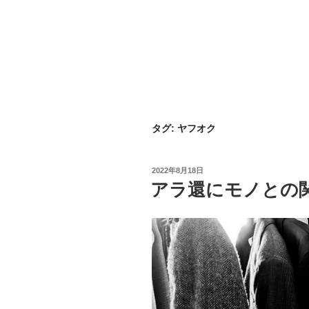
タグ:
ヤフオク
投
2022年8月18日
稿
アラ還にモノとの
日: