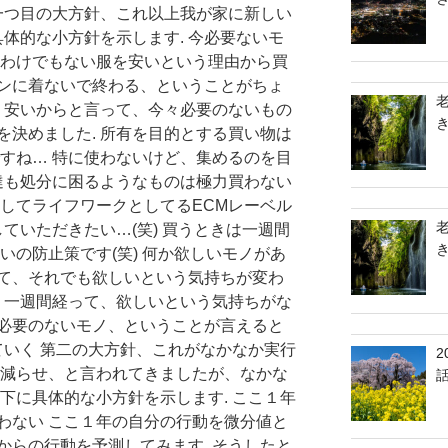
 一つ目の大方針、これ以上我が家に新しい
具体的な小方針を示します. 今必要ないモ
るわけでもない服を安いという理由から買
ンに着ないで終わる、ということがちょ
で、安いからと言って、今々必要のないもの
を決めました. 所有を目的とする買い物は
ですね… 特に使わないけど、集めるのを目
供達も処分に困るようなものは極力買わない
としてライフワークとしてるECMレーベル
ていただきたい…(笑) 買うときは一週間
いの防止策です(笑) 何か欲しいモノがあ
て、それでも欲しいという気持ちが変わ
. 一週間経って、欲しいという気持ちがな
必要のないモノ、ということが言えると
ていく 第二の大方針、これがなかなか実行
を減らせ、と言われてきましたが、なかな
下に具体的な小方針を示します. ここ１年
わない ここ１年の自分の行動を微分値と
からの行動を予測してみます. そうしたと