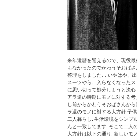
来年還暦を迎えるので、現役最
もなかったのでかわうそおばさ
整理をしました… いやはや、
スーツやら、入らなくなったス
に思い切って処分しようと決心
アラ還の時期にモノに対する考
し前からかわうそおばさんから言
ラ還のモノに対する大方針 子
二人暮らし. 生活環境をシン
んと一致してます. そこで二
大方針は以下の通り. 新しい