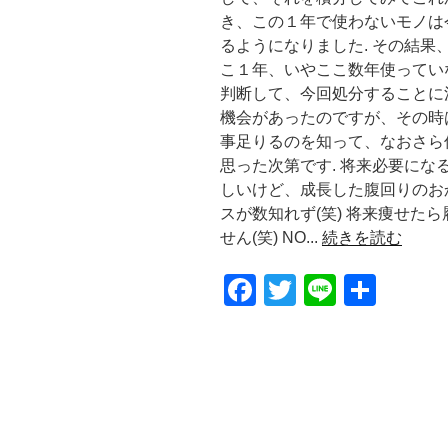
き、この１年で使わないモノは
るようになりました. その結
こ１年、いやここ数年使ってい
判断して、今回処分することに
機会があったのですが、その時
事足りるのを知って、なおさら
思った次第です. 将来必要にな
しいけど、成長した腹回りのお
スが数知れず(笑) 将来痩せた
せん(笑) NO...
続きを読む
F
T
Li
共
a
wi
n
有
c
tt
e
e
er
b