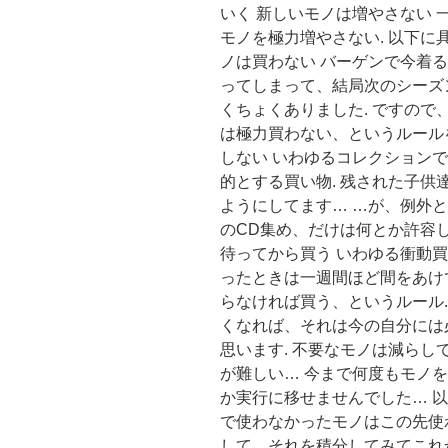
いく 新しいモノは増やさない
モノを極力増やさない. 以下に
ノは買わない バーゲンで今着
ってしまって、結局次のシーズ
くちょくありました. ですの
は極力買わない、というルール
しない いわゆるコレクション
的とする買い物. 残された子
ようにしてます… …が、例外
のCD集め、だけは何とか許容し
待ってから買う いわゆる衝動買
ったときは一週間ほど間をあけ
らなければ買う、というルール
くなれば、それは今の自分には
思います. 不要なモノは減らし
が難しい… 今まで何度もモノ
か実行に移せませんでした… 以
で使わなかったモノはこの先使
して、それを積分してみてこれ