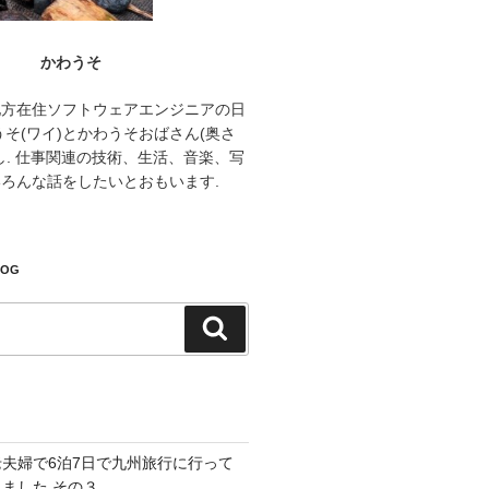
かわうそ
地方在住ソフトウェアエンジニアの日
うそ(ワイ)とかわうそおばさん(奥さ
し. 仕事関連の技術、生活、音楽、写
ろんな話をしたいとおもいます.
LOG
検
索
老夫婦で6泊7日で九州旅行に行って
きました その３