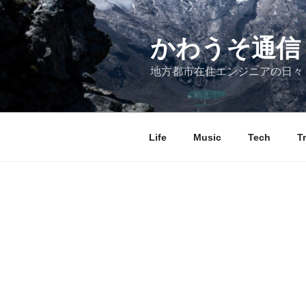
コ
ン
テ
かわうそ通信
ン
地方都市在住エンジニアの日々
ツ
へ
ス
キ
Life
Music
Tech
T
ッ
プ