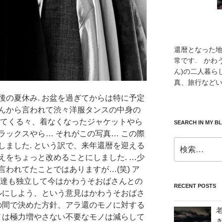
還暦となった
常です. かわ
ん)の二人暮ら
真、旅行などい
後の夏休み. お盆を過ぎてからは特に予定
んから言われて渋々洋服タンスの中身の
出てくる々、着なくなったジャケットやら
SEARCH IN MY B
ラックスやら… それがこの写真… この際
検
しました. という訳で、来年還暦を迎える
索:
えをちょっと改めることにしました. …少
われてたことではありますが…(笑) ア
供達も独立して今はかわうそおばさんとの
RECENT POSTS
プルにしよう、という意見はかわうそおばさ
人の間で決めた方針、アラ還のモノに対する
モノは極力増やさない不要なモノは減らして