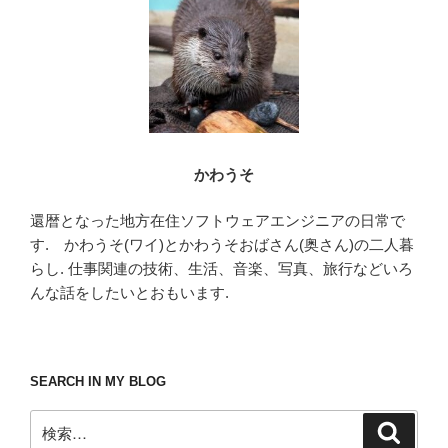
o
k
かわうそ
還暦となった地方在住ソフトウェアエンジニアの日常で
す. かわうそ(ワイ)とかわうそおばさん(奥さん)の二人暮
らし. 仕事関連の技術、生活、音楽、写真、旅行などいろ
んな話をしたいとおもいます.
SEARCH IN MY BLOG
検
検
索
索: