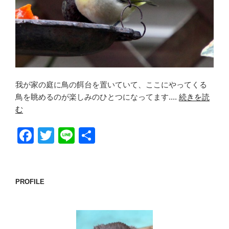
我が家の庭に鳥の餌台を置いていて、ここにやってくる
鳥を眺めるのが楽しみのひとつになってます....
続きを読
む
F
T
Li
共
a
wi
n
有
c
tt
e
e
er
PROFILE
b
o