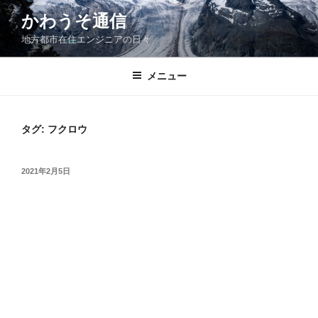
コ
かわうそ通信
ン
地方都市在住エンジニアの日々
テ
ン
ツ
メニュー
へ
ス
キ
タグ:
フクロウ
ッ
プ
投
2021年2月5日
稿
日: