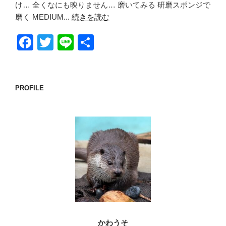
け… 全くなにも映りません… 磨いてみる 研磨スポンジで
磨く MEDIUM...
続きを読む
F
T
Li
共
a
wi
n
有
c
tt
e
e
er
PROFILE
b
o
o
k
かわうそ