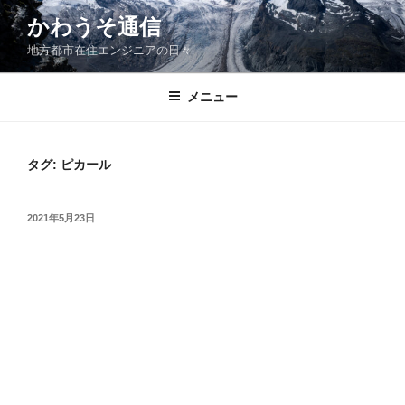
コ
かわうそ通信
ン
地方都市在住エンジニアの日々
テ
ン
ツ
メニュー
へ
ス
キ
タグ:
ピカール
ッ
プ
投
2021年5月23日
稿
日: