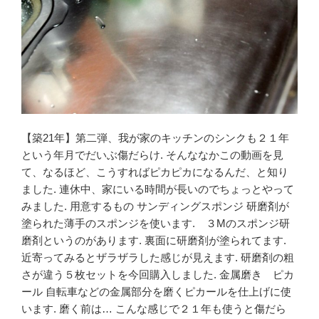
【築21年】第二弾、我が家のキッチンのシンクも２１年
という年月でだいぶ傷だらけ. そんななかこの動画を見
て、なるほど、こうすればピカピカになるんだ、と知り
ました. 連休中、家にいる時間が長いのでちょっとやって
みました. 用意するもの サンディングスポンジ 研磨剤が
塗られた薄手のスポンジを使います. ３Mのスポンジ研
磨剤というのがあります. 裏面に研磨剤が塗られてます.
近寄ってみるとザラザラした感じが見えます. 研磨剤の粗
さが違う５枚セットを今回購入しました. 金属磨き ピカ
ール 自転車などの金属部分を磨くピカールを仕上げに使
います. 磨く前は… こんな感じで２１年も使うと傷だら