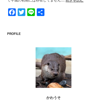
て平成の初期には存在してません....
続きを読む
F
T
Li
共
a
wi
n
有
c
tt
e
e
er
PROFILE
b
o
o
k
かわうそ