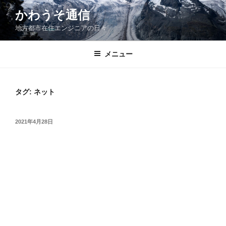
コ
かわうそ通信
ン
地方都市在住エンジニアの日々
テ
ン
ツ
メニュー
へ
ス
キ
タグ:
ネット
ッ
プ
投
2021年4月28日
稿
日: