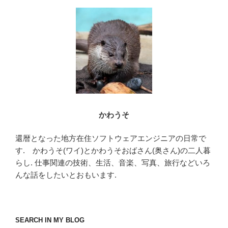
o
o
k
かわうそ
還暦となった地方在住ソフトウェアエンジニアの日常で
す. かわうそ(ワイ)とかわうそおばさん(奥さん)の二人暮
らし. 仕事関連の技術、生活、音楽、写真、旅行などいろ
んな話をしたいとおもいます.
SEARCH IN MY BLOG