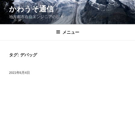
コ
かわうそ通信
ン
地方都市在住エンジニアの日々
テ
ン
ツ
メニュー
へ
ス
キ
タグ:
デバッグ
ッ
プ
投
2021年6月4日
稿
日: