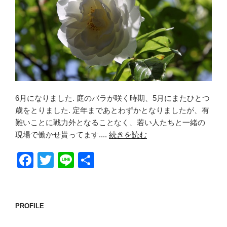
6月になりました. 庭のバラが咲く時期、5月にまたひとつ
歳をとりました. 定年まであとわずかとなりましたが、有
難いことに戦力外となることなく、若い人たちと一緒の
現場で働かせ貰ってます....
続きを読む
F
T
Li
共
a
wi
n
有
c
tt
e
e
er
PROFILE
b