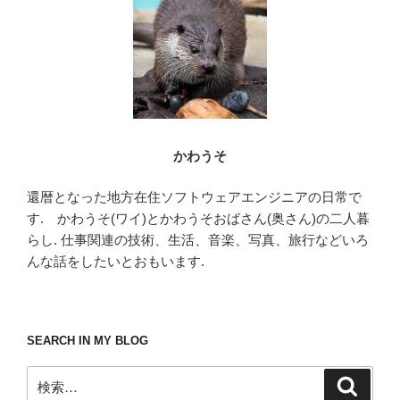
o
k
かわうそ
還暦となった地方在住ソフトウェアエンジニアの日常で
す. かわうそ(ワイ)とかわうそおばさん(奥さん)の二人暮
らし. 仕事関連の技術、生活、音楽、写真、旅行などいろ
んな話をしたいとおもいます.
SEARCH IN MY BLOG
検
検
索
索: