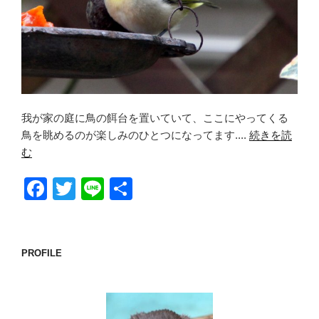
我が家の庭に鳥の餌台を置いていて、ここにやってくる
鳥を眺めるのが楽しみのひとつになってます....
続きを読
む
F
T
Li
共
a
wi
n
有
c
tt
e
e
er
PROFILE
b
o