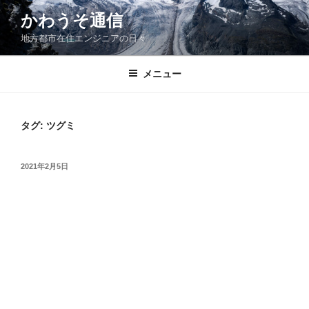
コ
かわうそ通信
ン
地方都市在住エンジニアの日々
テ
ン
ツ
メニュー
へ
ス
キ
タグ:
ツグミ
ッ
プ
投
2021年2月5日
稿
日: