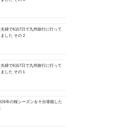
老夫婦で6泊7日で九州旅行に行って
きました その２
老夫婦で6泊7日で九州旅行に行って
きました その１
2026年の桜シーズンを十分堪能した
話