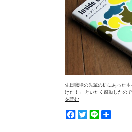
先日職場の先輩の机にあった本
けた！」 といたく感動したので紹介します.
を読む
F
T
Li
共
a
wi
n
有