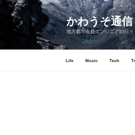
コ
ン
テ
かわうそ通信
ン
地方都市在住エンジニアの日々
ツ
へ
ス
キ
Life
Music
Tech
T
ッ
プ