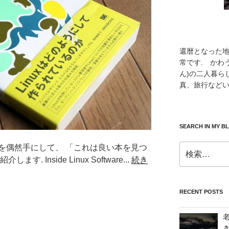
還暦となった
常です. かわ
ん)の二人暮ら
真、旅行などい
SEARCH IN MY B
検
を偶然手にして、 「これは良い本を見つ
索:
 Inside Linux Software...
続き
RECENT POSTS