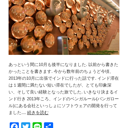
あっという間に10月も後半になりました. 以前から書きた
かったことを書きます. 今から数年前のちょうど今頃、
2013年の10月に出張でインドに行った話です. インド滞在
は１週間に満たない短い滞在でしたが、とても印象深
い、そして良い経験となった旅でした. いきなり決まるイ
ンド行き 2013年ころ、インドのベンガルール(バンガロー
ル)にある会社といっしょにソフトウェアの開発を行って
ました....
続きを読む
F
T
Li
共