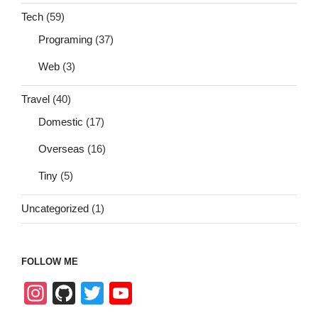
Tech
(59)
Programing
(37)
Web
(3)
Travel
(40)
Domestic
(17)
Overseas
(16)
Tiny
(5)
Uncategorized
(1)
FOLLOW ME
In
Gi
T
Y
st
tH
wi
o