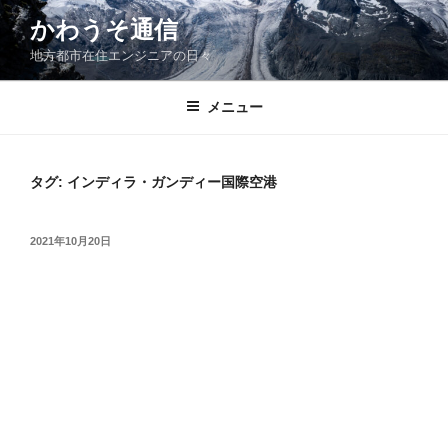
コ
かわうそ通信
ン
地方都市在住エンジニアの日々
テ
ン
ツ
メニュー
へ
ス
キ
タグ:
インディラ・ガンディー国際空港
ッ
プ
投
2021年10月20日
稿
日: