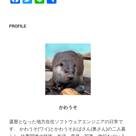
a
wi
n
有
c
tt
e
e
er
PROFILE
b
o
o
k
かわうそ
還暦となった地方在住ソフトウェアエンジニアの日常で
す. かわうそ(ワイ)とかわうそおばさん(奥さん)の二人暮