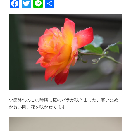
F
T
Li
共
a
wi
n
有
c
tt
e
e
er
b
o
o
k
季節外れのこの時期に庭のバラが咲きました、寒いため
か長い間、花を咲かせてます.