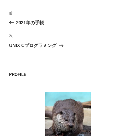
投
前
前
稿
の
2021年の手帳
ナ
投
ビ
稿
次
次
ゲ
の
UNIX Cプログラミング
投
ー
稿
シ
ョ
PROFILE
ン