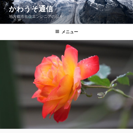
コ
かわうそ通信
ン
地方都市在住エンジニアの日々
テ
ン
ツ
メニュー
へ
ス
キ
ッ
プ