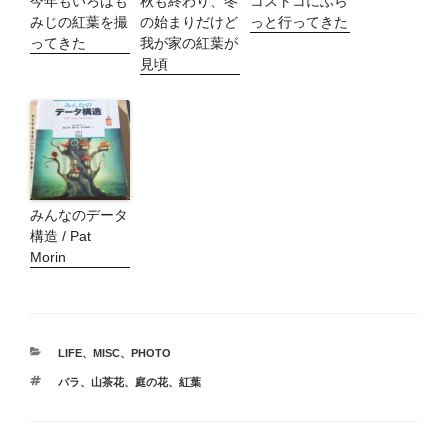
今年もいろはも
秋も終わり、冬
コストコにふら
みじの紅葉を撮
の始まりだけど
っと行ってきた
ってきた
我が家の紅葉が
見頃
みんなのデータ
構造 / Pat
Morin
カ
LIFE
、
MISC
、
PHOTO
テ
タ
バラ
、
山茶花
、
庭の花
、
紅葉
ゴ
グ
リ
ー