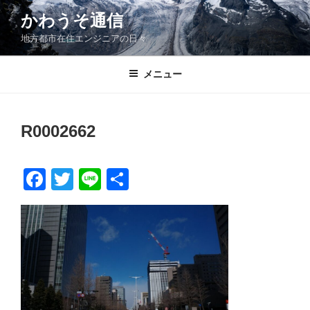
コ
かわうそ通信
ン
地方都市在住エンジニアの日々
テ
ン
ツ
メニュー
へ
ス
キ
R0002662
ッ
プ
F
T
Li
共
a
wi
n
有
c
tt
e
e
er
b
o