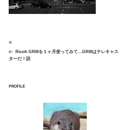
o
k
投
前
前
稿
の
Ricoh GRIIIを１ヶ月使ってみて…GRIIIはテレキャス
ナ
投
ターだ！説
ビ
稿
ゲ
ー
PROFILE
シ
ョ
ン