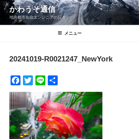
コ
かわうそ通信
ン
地方都市在住エンジニアの日々
テ
ン
ツ
メニュー
へ
ス
キ
20241019-R0021247_NewYork
ッ
プ
F
T
Li
共
a
wi
n
有
c
tt
e
e
er
b
o