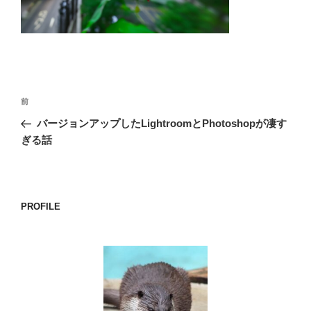
o
k
投
前
前
稿
の
バージョンアップしたLightroomとPhotoshopが凄す
ナ
投
ぎる話
ビ
稿
ゲ
ー
PROFILE
シ
ョ
ン