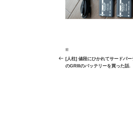
o
k
投
前
前
稿
の
[人柱] 値段にひかれてサードパー
投
のGRIIIのバッテリーを買った話.
ナ
稿
ビ
ゲ
ー
シ
ョ
ン