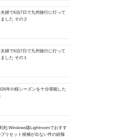
老夫婦で6泊7日で九州旅行に行って
きました その２
老夫婦で6泊7日で九州旅行に行って
きました その１
2026年の桜シーズンを十分堪能した
話
解決] Windows版Lightroomでおすす
めプリセット候補が出ない件の続報