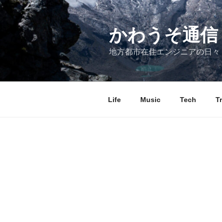
コ
ン
テ
かわうそ通信
ン
地方都市在住エンジニアの日々
ツ
へ
ス
キ
Life
Music
Tech
T
ッ
プ