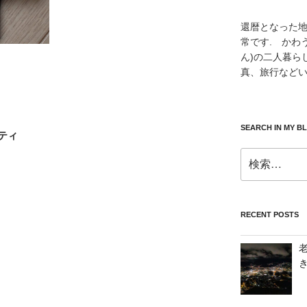
還暦となった
常です. かわ
ん)の二人暮ら
真、旅行などい
SEARCH IN MY B
ティ
検
索:
RECENT POSTS