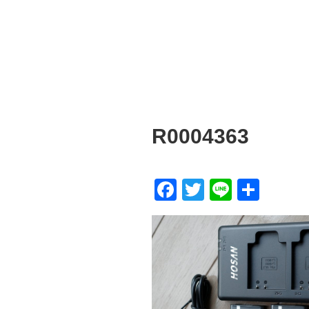
R0004363
F
T
Li
共
a
wi
n
有
c
tt
e
e
er
b
o