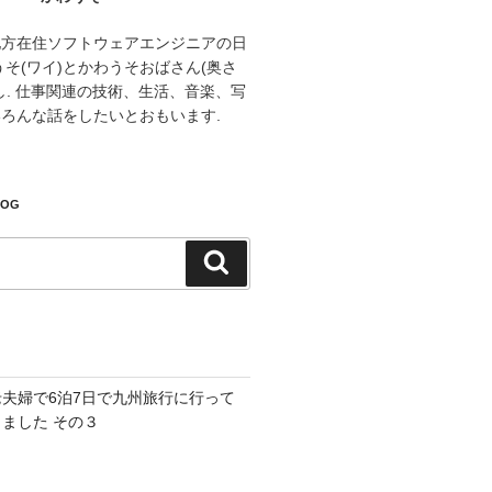
地方在住ソフトウェアエンジニアの日
うそ(ワイ)とかわうそおばさん(奥さ
し. 仕事関連の技術、生活、音楽、写
ろんな話をしたいとおもいます.
LOG
検
索
老夫婦で6泊7日で九州旅行に行って
きました その３