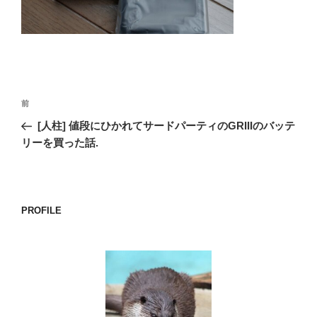
o
k
投
前
前
稿
の
[人柱] 値段にひかれてサードパーティのGRIIIのバッテ
ナ
投
リーを買った話.
ビ
稿
ゲ
ー
PROFILE
シ
ョ
ン