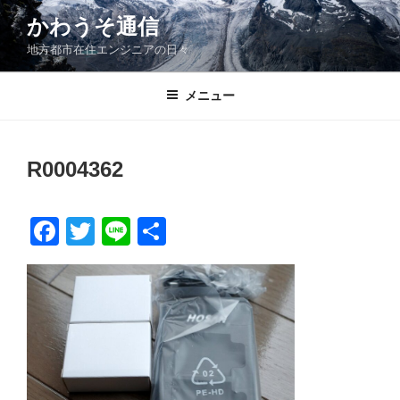
コ
かわうそ通信
ン
地方都市在住エンジニアの日々
テ
ン
ツ
メニュー
へ
ス
キ
R0004362
ッ
プ
F
T
Li
共
a
wi
n
有
c
tt
e
e
er
b
o