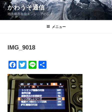
コ
かわうそ通信
ン
地方都市在住エンジニアの日々
テ
ン
ツ
メニュー
へ
ス
キ
IMG_9018
ッ
プ
F
T
Li
共
a
wi
n
有
c
tt
e
e
er
b
o