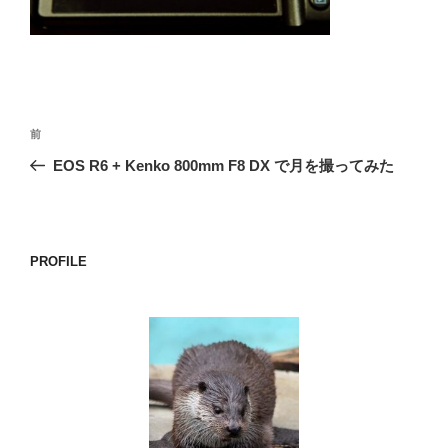
o
k
投
前
前
稿
の
EOS R6 + Kenko 800mm F8 DX で月を撮ってみた
ナ
投
ビ
稿
ゲ
ー
PROFILE
シ
ョ
ン